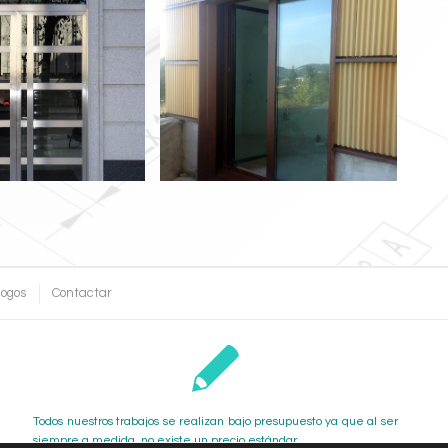
e Portal de Tubo
Ventana Acero Corten
o Inoxidable
logos
Contactar
Todos nuestros trabajos se realizan bajo presupuesto ya que al ser
siempre a medida, no existe un precio estándar