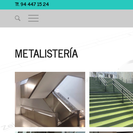
Tf. 94 447 15 24
METALISTERÍA
Barandilla Acero
Barandilla 
Inoxidable Escalera
Inoxidab