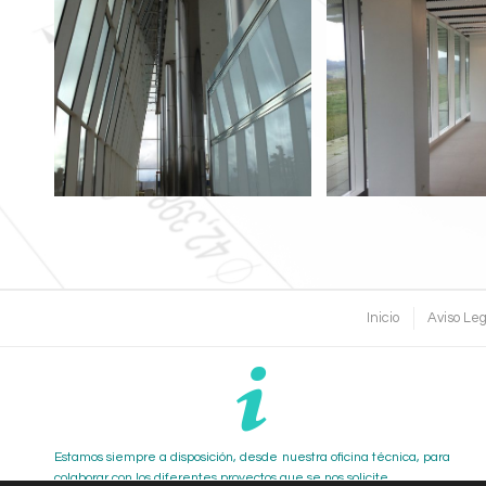
Pilar Rectangul
Pilares Acero Inoxidable
Blanco
Inicio
Aviso Leg
Estamos siempre a disposición, desde nuestra oficina técnica, para
colaborar con los diferentes proyectos que se nos solicite