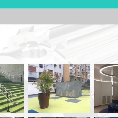
Acero
Jardinera Acero Corten
Lámpar
le