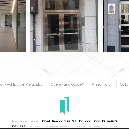
Puerta de Portal de
ar Lacado
Puerta d
Acero Inoxidable Mainel
Acer
Ancho
al y Política de Privacidad
Qué es una cookie?
Prescripción
Catá
Recientemente
Danet Inoxidables S.L. ha adquirido la marca
DEMESEL
, conocida a nivel nacional por su Calidad tanto en